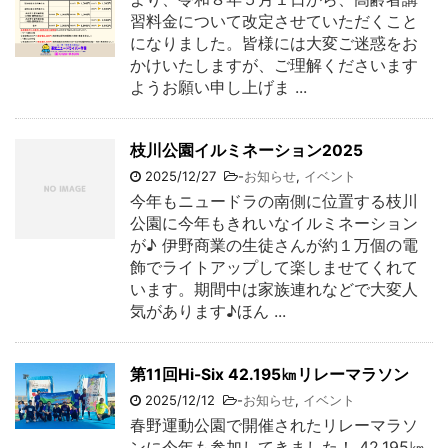
習料金について改定させていただくこと
になりました。皆様には大変ご迷惑をお
かけいたしますが、ご理解くださいます
ようお願い申し上げま ...
枝川公園イルミネーション2025
2025/12/27
-
お知らせ
,
イベント
今年もニュードラの南側に位置する枝川
公園に今年もきれいなイルミネーション
が♪ 伊野商業の生徒さんが約１万個の電
飾でライトアップして楽しませてくれて
います。期間中は家族連れなどで大変人
気があります♪ほん ...
第11回Hi-Six 42.195㎞リレーマラソン
2025/12/12
-
お知らせ
,
イベント
春野運動公園で開催されたリレーマラソ
ンに今年も参加してきました！ 42.195㎞