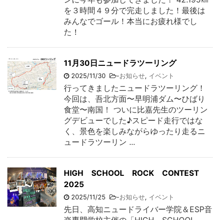
を３時間４９分で完走しました！最後は
みんなでゴール！本当にお疲れ様でし
た！
11月30日ニュードラツーリング
2025/11/30
-
お知らせ
,
イベント
行ってきましたニュードラツーリング！
今回は、吾北方面〜早明浦ダム〜ひばり
食堂〜南国！ ついに比嘉先生のツーリン
グデビューでした♪スピード走行ではな
く、景色を楽しみながらゆったり走るニ
ュードラツーリン ...
HIGH SCHOOL ROCK CONTEST
2025
2025/11/25
-
お知らせ
,
イベント
先日、高知ニュードライバー学院＆ESP音