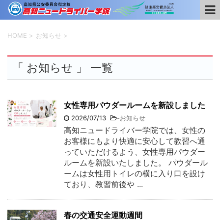
HOME
>
お知らせ
>
「 お知らせ 」 一覧
女性専用パウダールームを新設しました
2026/07/13
-
お知らせ
高知ニュードライバー学院では、女性の
お客様にもより快適に安心して教習へ通
っていただけるよう、女性専用パウダー
ルームを新設いたしました。 パウダール
ームは女性用トイレの横に入り口を設け
ており、教習前後や ...
春の交通安全運動週間