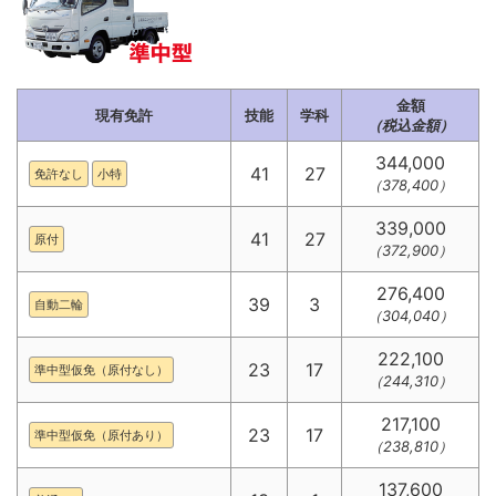
金額
現有免許
技能
学科
（税込金額）
344,000
41
27
免許なし
小特
（378,400）
339,000
41
27
原付
（372,900）
276,400
39
3
自動二輪
（304,040）
222,100
23
17
準中型仮免（原付なし）
（244,310）
217,100
23
17
準中型仮免（原付あり）
（238,810）
137,600