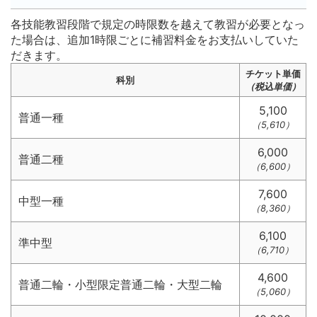
各技能教習段階で規定の時限数を越えて教習が必要となっ
た場合は、追加1時限ごとに補習料金をお支払いしていた
だきます。
チケット単価
科別
（税込単価）
5,100
普通一種
（5,610）
6,000
普通二種
（6,600）
7,600
中型一種
（8,360）
6,100
準中型
（6,710）
4,600
普通二輪・小型限定普通二輪・大型二輪
（5,060）