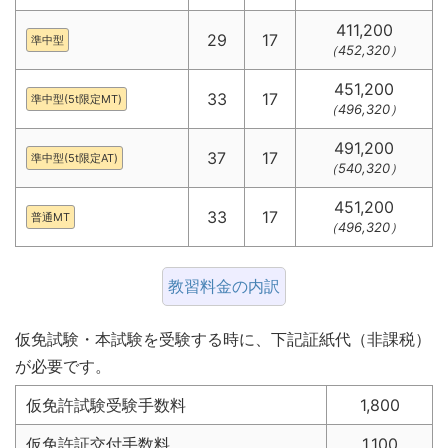
411,200
29
17
準中型
（452,320）
451,200
33
17
準中型(5t限定MT)
（496,320）
491,200
37
17
準中型(5t限定AT)
（540,320）
451,200
33
17
普通MT
（496,320）
教習料金の内訳
仮免試験・本試験を受験する時に、下記証紙代（非課税）
が必要です。
仮免許試験受験手数料
1,800
仮免許証交付手数料
1,100