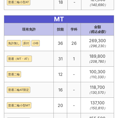
18
-
普通二輪小型AT
（140,690）
MT
金額
現有免許
技能
学科
（税込金額）
269,300
36
26
免許無し
原付
小特
（296,230）
189,800
31
1
普通（MT・AT）
（208,780）
100,300
12
-
普通二輪
（110,330）
118,700
16
-
普通二輪AT限定
（130,570）
137,100
20
-
普通二輪小型MT
（150,810）