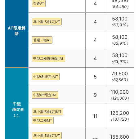
49,500
4
普通AT
（54,450）
58,100
4
準中型(5t限定)AT
（63,910）
AT限定解
除
58,100
4
普通二種AT
（63,910）
58,100
4
中型二種(8t限定)AT
（63,910）
79,600
5
中型(8t限定)MT
（87,560）
110,000
9
中型(8t限定)AT
（121,000）
中型
（限定無
準中型(5t限定)MT
125,200
11
し）
（137,720）
中型二種MT
準中型(5t限定)AT
155,600