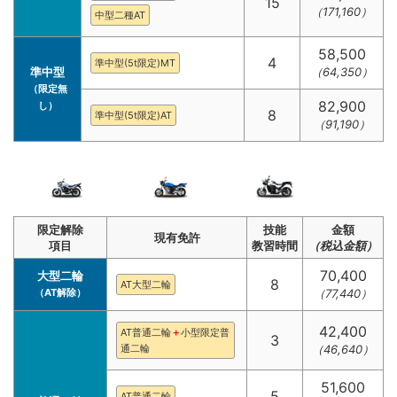
15
（171,160）
中型二種AT
58,500
4
準中型(5t限定)MT
準中型
（64,350）
（限定無
82,900
し）
8
準中型(5t限定)AT
（91,190）
限定解除
技能
金額
現有免許
項目
教習時間
（税込金額）
70,400
大型二輪
8
AT大型二輪
（AT解除）
（77,440）
42,400
AT普通二輪
＋
小型限定普
3
通二輪
（46,640）
51,600
5
AT普通二輪