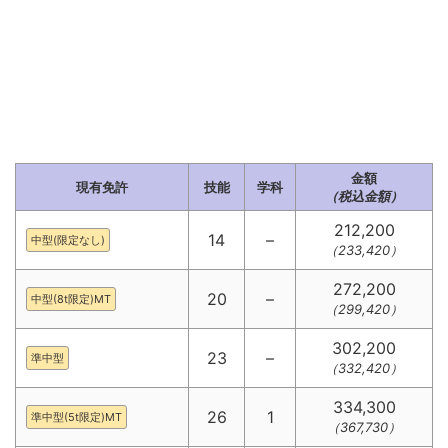
金額
現有免許
技能
学科
（税込金額）
212,200
14
–
中型(限定なし)
（233,420）
272,200
20
–
中型(8t限定)MT
（299,420）
302,200
23
–
準中型
（332,420）
334,300
26
1
準中型(5t限定)MT
（367,730）