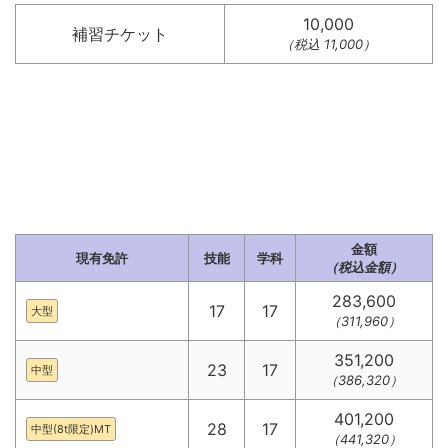
10,000
補習チケット
（税込 11,000）
金額
現有免許
技能
学科
（税込金額）
283,600
17
17
大型
（311,960）
351,200
23
17
中型
（386,320）
401,200
28
17
中型(8t限定)MT
（441,320）