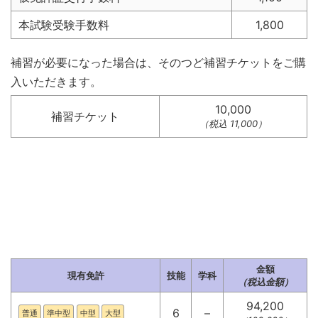
本試験受験手数料
1,800
補習が必要になった場合は、そのつど補習チケットをご購
入いただきます。
10,000
補習チケット
（税込 11,000）
金額
現有免許
技能
学科
（税込金額）
94,200
6
–
普通
準中型
中型
大型