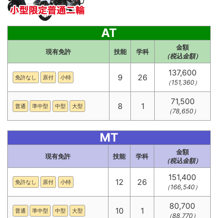
AT
金額
現有免許
技能
学科
（税込金額）
137,600
9
26
免許なし
原付
小特
（151,360）
71,500
8
1
普通
準中型
中型
大型
（78,650）
MT
金額
現有免許
技能
学科
（税込金額）
151,400
12
26
免許なし
原付
小特
（166,540）
80,700
10
1
普通
準中型
中型
大型
（88,770）