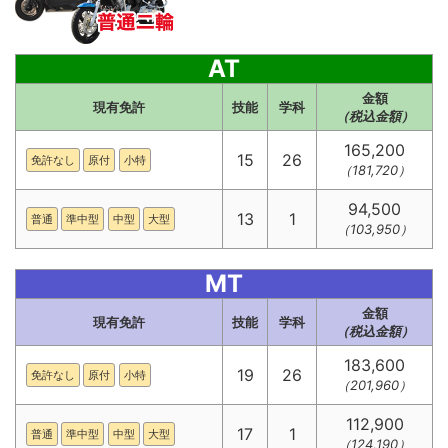
AT
金額
現有免許
技能
学科
（税込金額）
165,200
15
26
免許なし
原付
小特
（181,720）
94,500
13
1
普通
準中型
中型
大型
（103,950）
MT
金額
現有免許
技能
学科
（税込金額）
183,600
19
26
免許なし
原付
小特
（201,960）
112,900
17
1
普通
準中型
中型
大型
（124,190）