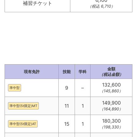
6,100
補習チケット
（税込 6,710）
金額
現有免許
技能
学科
（税込金額）
132,600
9
–
準中型
（145,860）
149,900
11
1
準中型(5t限定)MT
（164,890）
180,300
15
1
準中型(5t限定)AT
（198,330）