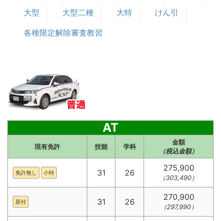
大型
大型二種
大特
けん引
各種限定解除審査教習
AT
金額
現有免許
技能
学科
（税込金額）
275,900
31
26
免許無し
小特
（303,490）
270,900
31
26
原付
（297,990）