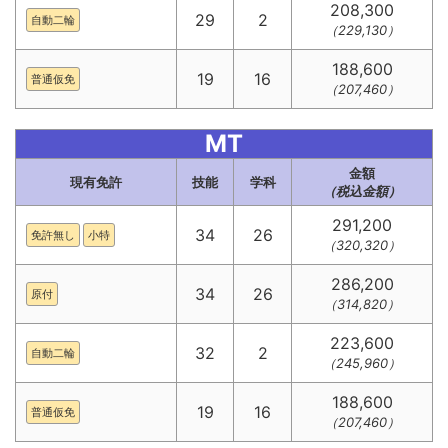
208,300
29
2
自動二輪
（229,130）
188,600
19
16
普通仮免
（207,460）
MT
金額
現有免許
技能
学科
（税込金額）
291,200
34
26
免許無し
小特
（320,320）
286,200
34
26
原付
（314,820）
223,600
32
2
自動二輪
（245,960）
188,600
19
16
普通仮免
（207,460）