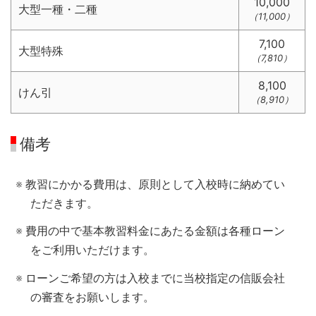
10,000
大型一種・二種
（11,000）
7,100
大型特殊
（7,810）
8,100
けん引
（8,910）
備考
教習にかかる費用は、原則として入校時に納めてい
ただきます。
費用の中で基本教習料金にあたる金額は各種ローン
をご利用いただけます。
ローンご希望の方は入校までに当校指定の信販会社
の審査をお願いします。