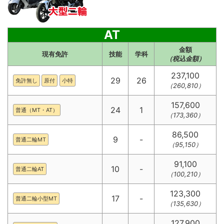
AT
金額
現有免許
技能
学科
（税込金額）
237,100
29
26
免許無し
原付
小特
（260,810）
157,600
24
1
普通（MT・AT）
（173,360）
86,500
9
-
普通二輪MT
（95,150）
91,100
10
-
普通二輪AT
（100,210）
123,300
17
-
普通二輪小型MT
（135,630）
127,900