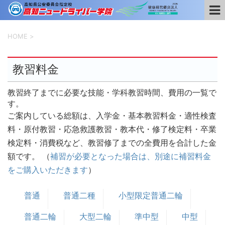
HOME
>
教習料金
教習終了までに必要な技能・学科教習時間、費用の一覧で
す。
ご案内している総額は、入学金・基本教習料金・適性検査
料・原付教習・応急救護教習・教本代・修了検定料・卒業
検定料・消費税など、教習修了までの全費用を合計した金
額です。 （
補習が必要となった場合は、別途に補習料金
をご購入いただきます
）
普通
普通二種
小型限定普通二輪
普通二輪
大型二輪
準中型
中型