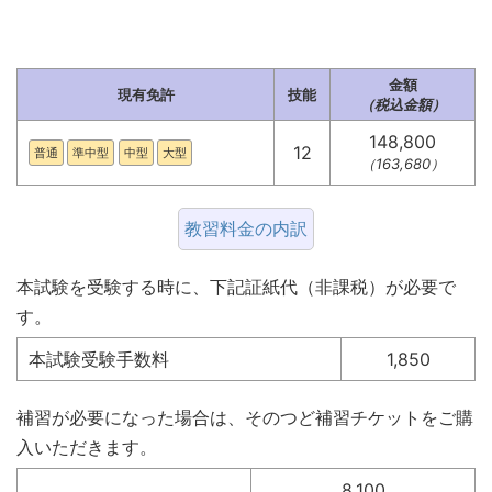
金額
現有免許
技能
（税込金額）
148,800
12
普通
準中型
中型
大型
（163,680）
教習料金の内訳
本試験を受験する時に、下記証紙代（非課税）が必要で
す。
本試験受験手数料
1,850
補習が必要になった場合は、そのつど補習チケットをご購
入いただきます。
8,100